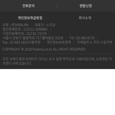
전화문의
렌탈신청
개인정보취급방침
회사소개
상호 : (주)HEALMA
|
대표자 : 노지상
|
법인등록번호 : 110111-3248881
|
사업자등록번호 : 212-81-72178
|
서울시 강동구 올림픽로 757 헬마빌딩 202호
|
Tel : 02-483-8170
|
Fax : 02-483-1832
이용약관
|
개인정보보호정책
|
이메일주소 무단 수집거부
COPYRIGHT © 2018 healma.co.kr ALL RIGHT RESERVED.
모든 브랜드명과 트레이드 마크는 순수 설명 목적으로 사용되었으며, 소유권은 각
브랜드사에 있습니다.